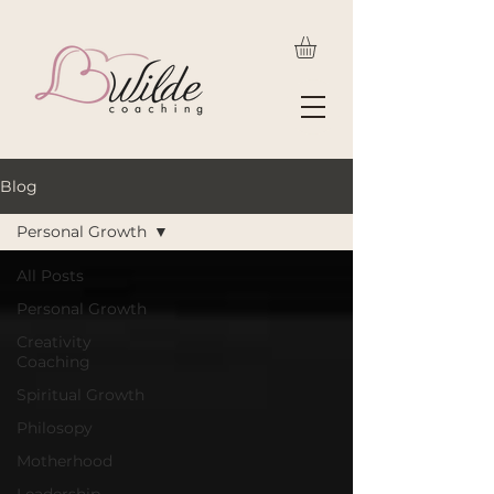
Blog
Personal Growth
All Posts
Personal Growth
Creativity
Coaching
Spiritual Growth
Philosopy
Motherhood
Leadership