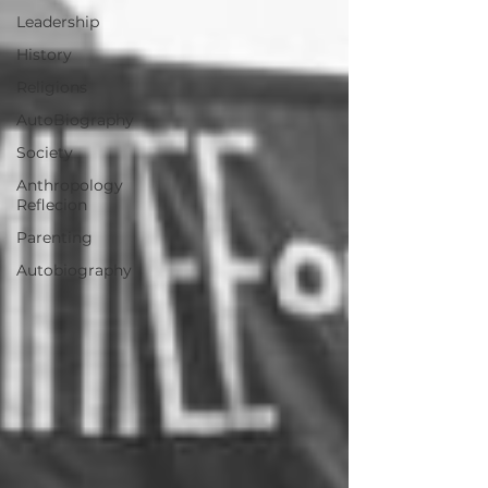
Leadership
History
Religions
AutoBiography
Society
Anthropology
Reflecion
Parenting
Autobiography