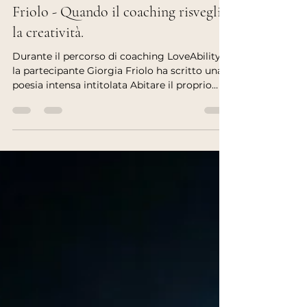
B Wilde
Mar 10
4 min read
Abitare il proprio corpo di Giorgia
Friolo - Quando il coaching risveglia
la creatività.
Durante il percorso di coaching LoveAbility,
la partecipante Giorgia Friolo ha scritto una
poesia intensa intitolata Abitare il proprio
corpo. Il suo testo racconta un passaggio
profondo: smettere di guardare il corpo
come un limite e iniziare ad abitarlo come
casa. Quando una persona ritrova ascolto e
dignità interiore, la creatività torna a
emergere spontaneamente. Il coaching, in
questo senso, non impone cambiamenti: crea
lo spazio perché una nuova voce possa
finalmente pr