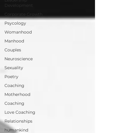
Development
Corporate Growth
Psycology
Womanhood
Manhood
Couples
Neuroscience
Sexuality
Poetry
Coaching
Motherhood
Coaching
Love Coaching
Relationships
humankind