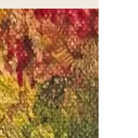
non-violence, from his opposition to war to
his reflections on fear and emotional
openness. A personal and thoughtful
perspective connecting Russell’s insights
with coaching, inviting a deeper engagement
with life, awareness, and the courage to truly
live.